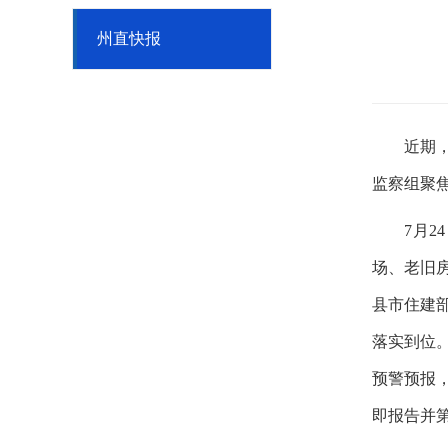
州直快报
近期
监察组聚
7月
场、老旧
县市住建
落实到位
预警预报
即报告并