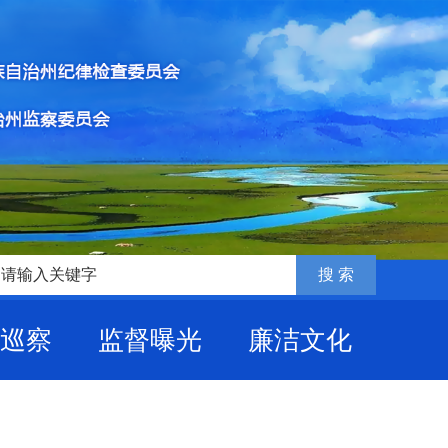
巡察
监督曝光
廉洁文化