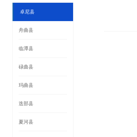
卓尼县
舟曲县
临潭县
碌曲县
玛曲县
迭部县
夏河县