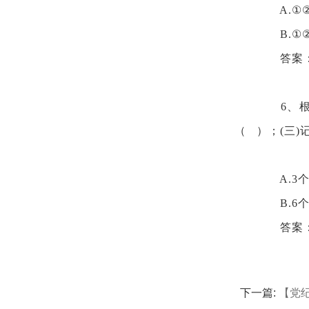
A.①
B.①
答案
6、
（ ）；(三)
A.3
B.6
答案
下一篇:
【党