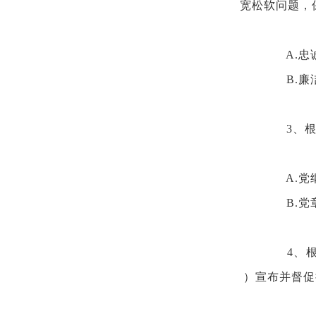
宽松软问题，
A.
B.
3、
A.党
B.党
4、
）宣布并督促