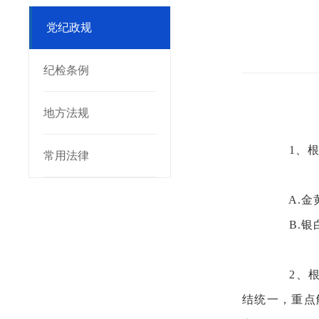
党纪政规
纪检条例
地方法规
1、
常用法律
A.金
B.银
2、
结统一，重点