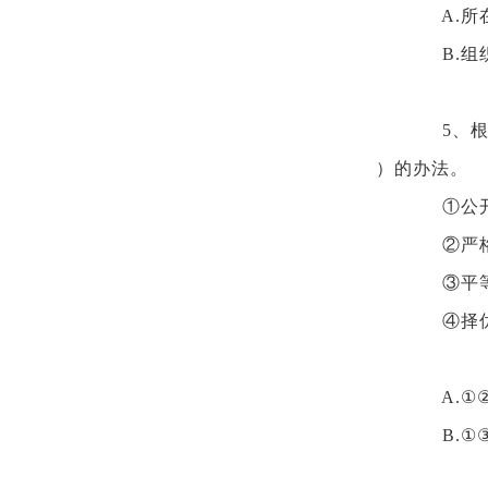
A.
B.
5、
）的办法。
①公
②严
③平
④择
A.①
B.①