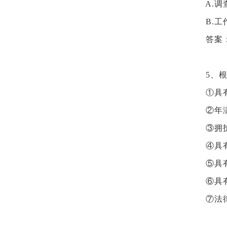
A.调
B.工
答案
5、
①具
②年
③拥
④具
⑤具
⑥具
⑦法