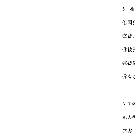
5、根据
①因犯
②被开
③被开
④被依
⑤有法律
A.①②
B.①②
答案