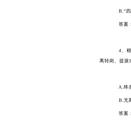
B.“四
答案
4、根据
离转岗、提拔
A.终
B.无
答案