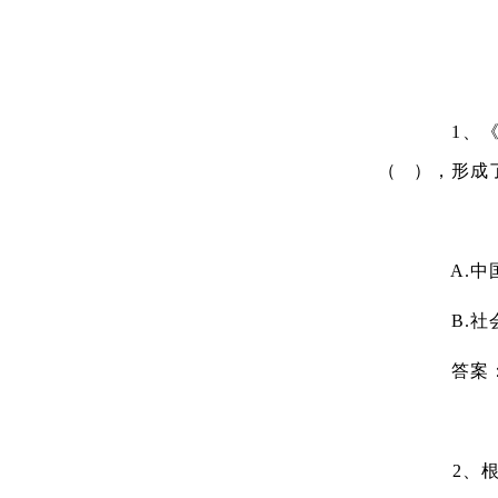
1、《中
（ ），形成
A.中国
B.社会
答案
2、根据