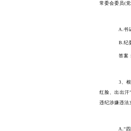
常委会委员(
A.书
B.纪
答案
3、根据
红脸、出出汗
违纪涉嫌违法
A.“四