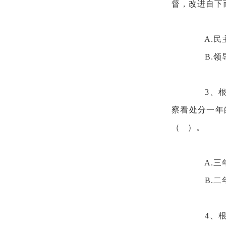
督，改进自下
A.
B.
3、
察看处分一年
（ ）。
A.三
B.二
4、