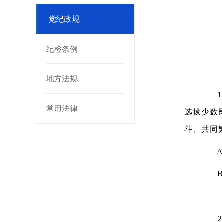
党纪政规
纪检条例
地方法规
1、
常用法律
选拔少数
斗、共同
A.
B.
2、