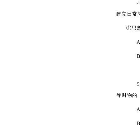
4、
建立日常
①思
A.
B.
5、
等财物的
A.
B.