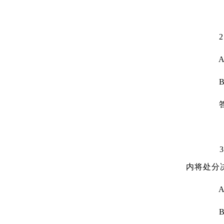
2、
A.
B.
答
3、
内将处分
A.
B.