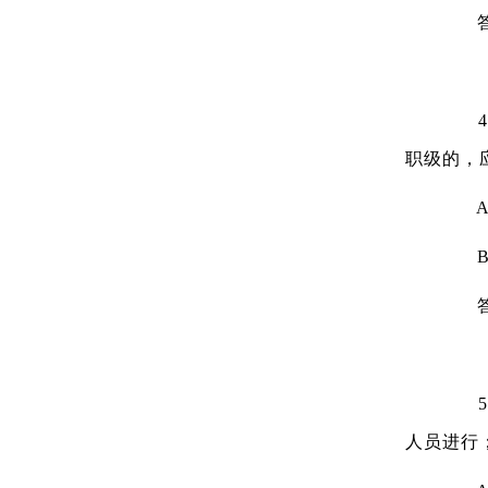
答
4、
职级的，
A.
B.
答
5、
人员进行