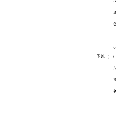
A.
B.
答
6、
予以（ 
A.
B.
答