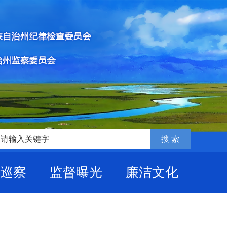
巡察
监督曝光
廉洁文化