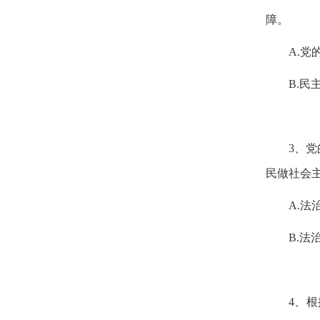
障。
A.
党
B.
民
3
、党
民做社会
A.
法
B.
法
4
、根