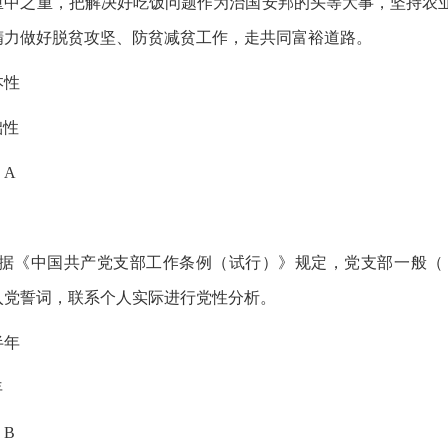
重中之重，把解决好吃饭问题作为治国安邦的头等大事，坚持农
精力做好脱贫攻坚、防贫减贫工作，走共同富裕道路。
本性
础性
：A
据《中国共产党支部工作条例（试行）》规定，党支部一般（
入党誓词，联系个人实际进行党性分析。
半年
年
：B