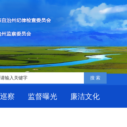
巡察
监督曝光
廉洁文化