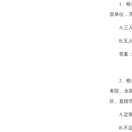
1
、根
层单位，
A.
三
B.
五
答案
2
、根
务院、全
区、直辖
A.
定
B.
不