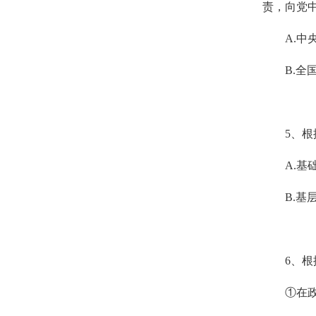
责，向党
A.
中
B.
全
5
、根
A.
基
B.
基
6
、根
①在