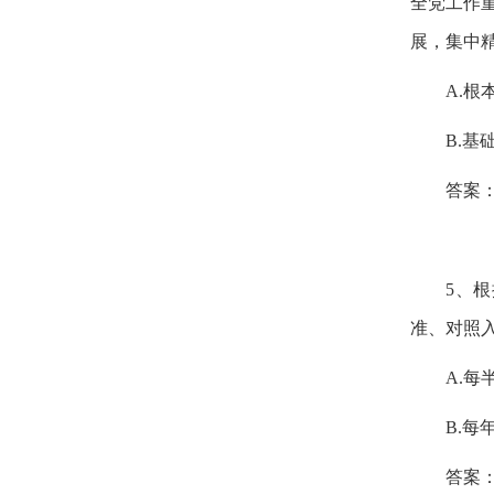
全党工作
展，集中
A.
根
B.
基
答案
5
、根
准、对照
A.
每
B.
每
答案