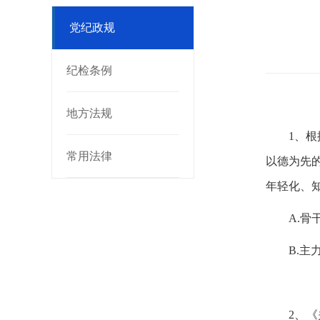
党纪政规
纪检条例
地方法规
1
、根
常用法律
以德为先
年轻化、
A.
骨
B.
主
2
、《