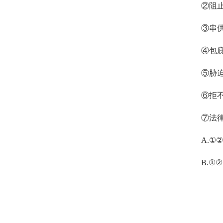
②阻
③串
④包
⑤胁
⑥拒
⑦法
A.
①②
B.
①②