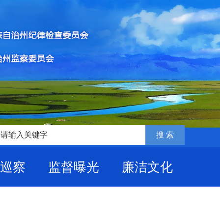
巡察
监督曝光
廉洁文化