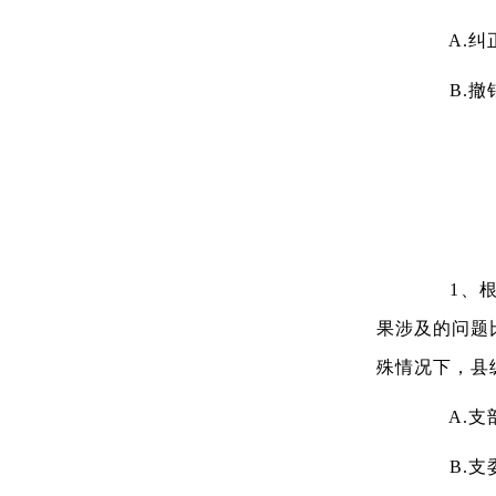
A.纠
B.撤
1、根据
果涉及的问题
殊情况下，县
A.支部
B.支委