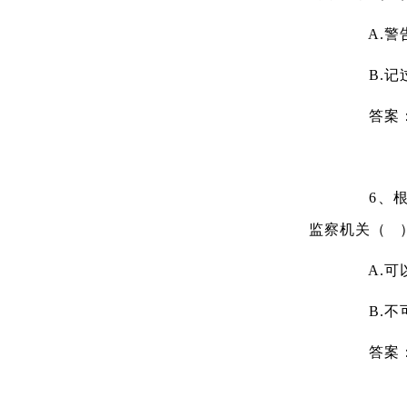
A.警
B.记
答案
6、根据
监察机关（ 
A.可
B.不
答案