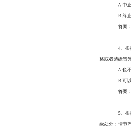
A.中
B.终
答案
4、根据
格或者越级晋
A.也不
B.可以
答案
5、根据
级处分；情节