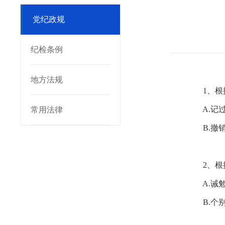
党纪政规
纪检条例
地方法规
1、根据
A.记过
常用法律
B.撤销
2、根据
A.诫
B.个