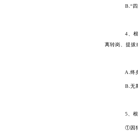
B.“四
4、根据
离转岗、提拔
A.终
B.无
5、根据
①因犯