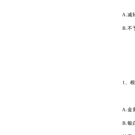
A.减轻
B.不
1、根据
A.金
B.银