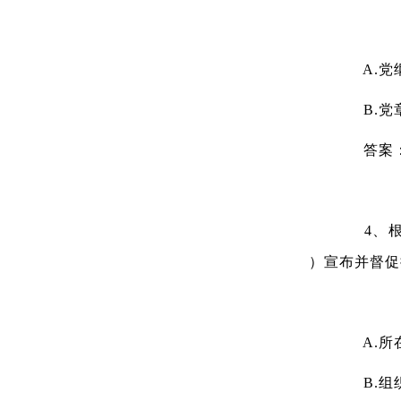
A.党
B.党
答案
4、根据
）宣布并督促
A.所
B.组