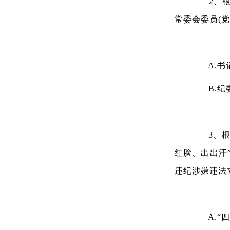
2、根据
常委会委员(
A.书
B.纪
3、根据
红脸、出出汗
违纪涉嫌违法
A.“四