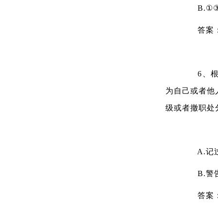
B.①
答案
6、根据
为自己或者他
级或者撤职处
A.记
B.警
答案