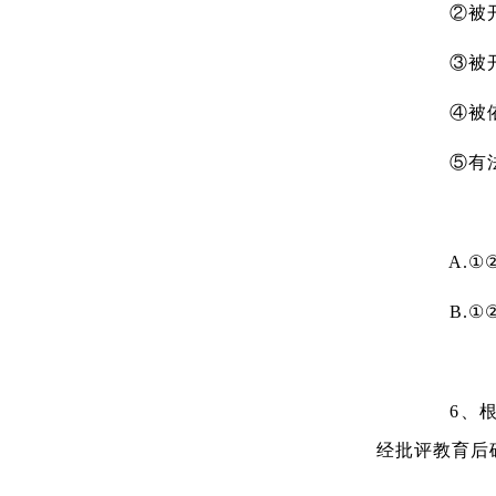
②被开
③被开
④被依
⑤有法律
A.①②
B.①②
6、根据
经批评教育后