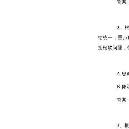
答案
2、根据
结统一，重点
宽松软问题，
A.忠
B.廉
答案
3、根据