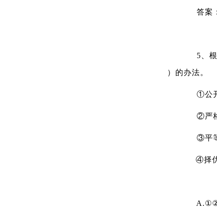
答案
5、根据
）的办法。
①公开
②严格
③平等
④择
A.①②