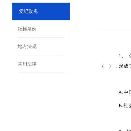
党纪政规
纪检条例
地方法规
1、《中
常用法律
（ ），形成
A.中国
B.社会